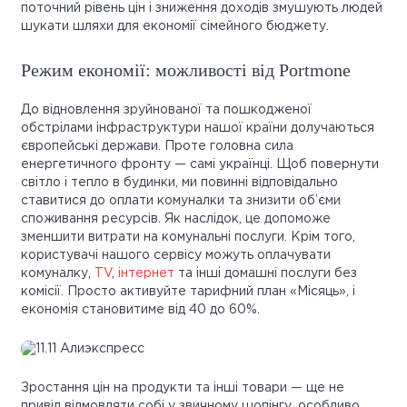
поточний рівень цін і зниження доходів змушують людей
шукати шляхи для економії сімейного бюджету.
Режим економії: можливості від Portmone
До відновлення зруйнованої та пошкодженої
обстрілами інфраструктури нашої країни долучаються
європейські держави. Проте головна сила
енергетичного фронту — самі українці. Щоб повернути
світло і тепло в будинки, ми повинні відповідально
ставитися до оплати комуналки та знизити об’єми
споживання ресурсів. Як наслідок, це допоможе
зменшити витрати на комунальні послуги. Крім того,
користувачі нашого сервісу можуть оплачувати
комуналку,
TV
,
інтернет
та інші домашні послуги без
комісії. Просто активуйте тарифний план «Місяць», і
економія становитиме від 40 до 60%.
Зростання цін на продукти та інші товари — ще не
привід відмовляти собі у звичному шопінгу, особливо