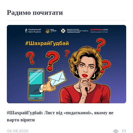
Радимо почитати
#ШахрайГудбай: Лист від «податкової», якому не
варто вірити
06.08.2026
33