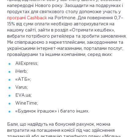
напередодні Нового року. Заощадити на подарунках і
продуктах для святкового столу допоможе участь у
програмі Cashback
на Portmone. Для повернення 0,7–
15% від суми оплати необхідно авторизуватися на
нашому сайті, зайти в розділ «Отримати кешбек»,
вибрати потрібного ритейлера та зробити замовлення.
Ми співпрацюємо з маркетплейсами, закордонними та
українськими інтернет-магазинами, порталами послуг,
провайдерами та іншими компаніями, серед яких:
AliExpress;
iHerb;
«АТБ»;
Varus;
EVA.ua;
WineTime;
«Будинок іграшок» і багато інших.
Бали, що надійдуть на бонусний рахунок, можна
витратити на погашення комісії під час здійснення
транзакцій або активацію тарифного плану «Місяць».