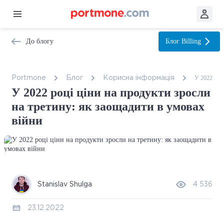
До блогу
Блог
Billing
У 2022 році
Portmone
Блог
Корисна інформація
У 2022 році ціни на продукти зросли
на третину: як заощадити в умовах
війни
Stanislav Shulga
4 536
23.12.2022