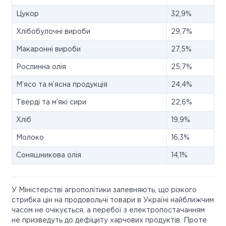
Цукор
32,9%
Хлібобулочні вироби
29,7%
Макаронні вироби
27,5%
Рослинна олія
25,7%
М’ясо та м’ясна продукція
24,4%
Тверді та м’які сири
22,6%
Хліб
19,9%
Молоко
16,3%
Соняшникова олія
14,1%
У Міністерстві агрополітики запевняють, що різкого
стрибка цін на продовольчі товари в Україні найближчим
часом не очікується, а перебої з електропостачанням
не призведуть до дефіциту харчових продуктів. Проте