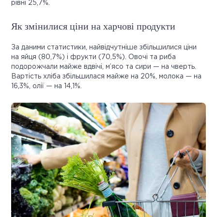
рівні 25,7%.
Як змінилися ціни на харчові продукти
За даними статистики, найвідчутніше збільшилися ціни
на яйця (80,7%) і фрукти (70,5%). Овочі та риба
подорожчали майже вдвічі, м’ясо та сири — на чверть.
Вартість хліба збільшилася майже на 20%, молока — на
16,3%, олії — на 14,1%.