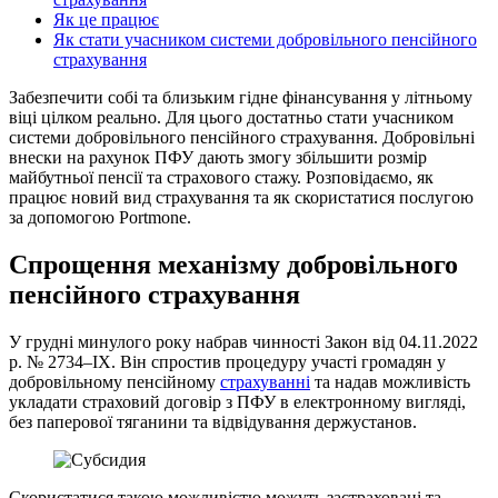
Як це працює
Як стати учасником системи добровільного пенсійного
страхування
Забезпечити собі та близьким гідне фінансування у літньому
віці цілком реально. Для цього достатньо стати учасником
системи добровільного пенсійного страхування. Добровільні
внески на рахунок ПФУ дають змогу збільшити розмір
майбутньої пенсії та страхового стажу. Розповідаємо, як
працює новий вид страхування та як скористатися послугою
за допомогою Portmone.
Спрощення механізму добровільного
пенсійного страхування
У грудні минулого року набрав чинності Закон від 04.11.2022
р. № 2734–ІХ. Він спростив процедуру участі громадян у
добровільному пенсійному
страхуванні
та надав можливість
укладати страховий договір з ПФУ в електронному вигляді,
без паперової тяганини та відвідування держустанов.
Скористатися такою можливістю можуть застраховані та