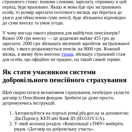
страхового стажу: іншими словами, зарплату, отриману в цей
період, буде враховано. Якщо ж мова йде про застраховану
особу, то розмір зарплати поточного місяця, що береться до
уваги для обчислення суми пенсії, буде збільшено відповідно
до суми внеску та умов угоди.
У чому вигода такого рішення для майбутніх пенсіонерів?
Кожні 100 грн внеску — це додаткові майже 455 грн до
зарплати. 2000 грн збільшать місячний заробіток застрахованої
особи, з якого розраховується пенсія, на 9000 грн. Кожний
місяць, в якому було внесено
гроші
, збільшує страховий стаж
для особи, що офіційно не працює, на такий самий термін.
Як стати учасником системи
добровільного пенсійного страхування
Щоб скористатися механізмом страхування, необхідно укласти
договір із Пенсійним фондом. Зробити це дуже просто,
дотримуючись інструкцій.
Авторизуйтеся на порталі portal.pfu.gov.ua за допомогою
Дія.Підпису, КЕП або Bank ID (ID.GOV.UA).
У лівій колонці розділу «Комунікації з ПФУ» виберіть
рядок «Договір на добровільну участь».