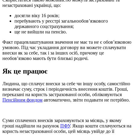
незастраховані українці, що:
досягли віку 16 років;
перебувають у реєстрі загальнообов’язкового
державного соцстрахування;
ще не вийшли на пенсію.
Факт працевлаштування значення не має та не є обов’язковою
умовою. Під час укладання договору ви можете сплачувати
внески як за себе, так і за інших осіб, причому це
необов’язково мають бути близькі родичі.
Як це працює
Людина, що сплачує внески за себе чи іншу особу, самостійно
визначає суму, строк і періодичність внесення коштів. Гроші,
переказані на користь застрахованої особи, обліковуються
Пенсійним фондом
автоматично, звіти подавати не потрібно.
Суми сплачених внесків зараховуються за місяць, у якому
гроші надійшли на рахунок
ПФУ
. Якщо кошти сплачуються на
користь незастрахованої особи, цей місяць увійде до її