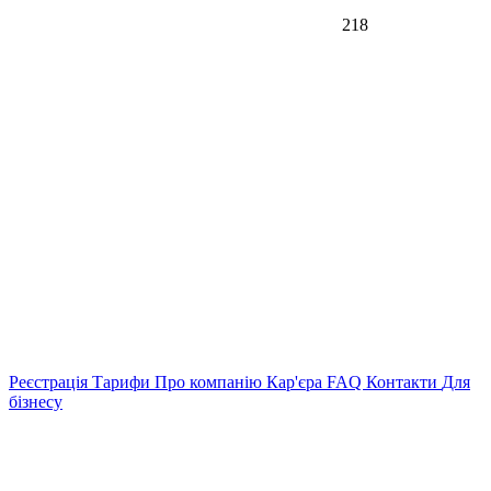
218
Реєстрація
Тарифи
Про компанію
Кар'єра
FAQ
Контакти
Для
бізнесу