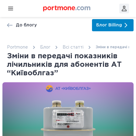
До блогу
Блог
Billing
Portmone
Блог
Всі статтi
Зміни в передачі пок
Зміни в передачі показників
лічильників для абонентів АТ
“Київоблгаз”