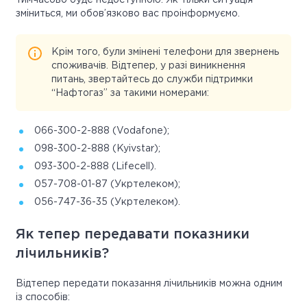
тимчасово буде недоступною. Як тільки ситуація
зміниться, ми обов’язково вас проінформуємо.
Крім того, були змінені телефони для звернень
споживачів. Відтепер, у разі виникнення
питань, звертайтесь до служби підтримки
“Нафтогаз” за такими номерами:
066-300-2-888 (Vodafone);
098-300-2-888 (Kyivstar);
093-300-2-888 (Lifecell).
057-708-01-87 (Укртелеком);
056-747-36-35 (Укртелеком).
Як тепер передавати показники
лічильників?
Відтепер передати показання лічильників можна одним
із способів: