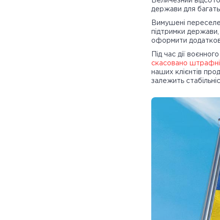
Величезний відсото
держави для багать
Вимушені переселенц
підтримки держави,
оформити додатко
Під час дії воєнног
скасовано штрафні 
наших клієнтів про
залежить стабільніс