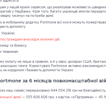
о адресата.
им у нашій країні сервісом, що реалізував можливість швидки
ідкритий у Нацбанку. Крім того, багато українців змогли переда
відну тисячу» на потреби армії.
або в мобільному додатку Portmone всі охочі можуть пожертву
дають допомогу:
 України;
 постраждали внаслідок воєнних дій
;
оміці та бізнесу;
м тваринам.
ємо оплату не лише в гривнях, а й у євро, доларах США, британ
 казахських тенге. Користувачі Portmone активно рекомендують
ь за кордоном і бажають допомогти Україні.
ortmone за 6 місяців повномасштабної ві
ерез наш сервіс перераховано 644 054 216 грн на благодійність
їнської армії
— 555 606 606 грн, з карток «єПідтримка» — 45 19