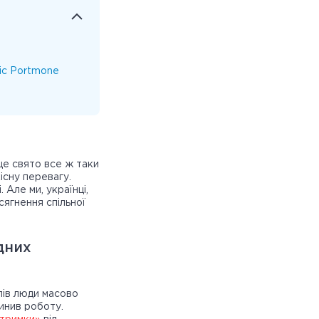
іс Portmone
це свято все ж таки
існу перевагу.
 Але ми, українці,
сягнення спільної
дних
ілів люди масово
пинив роботу.