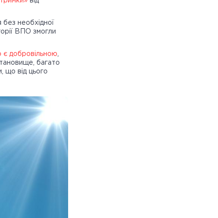
дтримки»
від
я без необхідної
орії ВПО змогли
 є добровільною
,
становище, багато
, що від цього