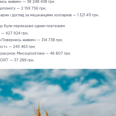
ись живим» — 38 248 438 грн;
допомогу — 2 159 756 грн;
арин і догляд за мешканцями зоопарків — 1 321 411 грн.
що були переказані одним платежем:
 — 427 924 грн;
«Повернись живим» — 314 738 грн;
ест» — 245 463 грн;
 рахунок Мінсоцполітики — 46 807 грн;
RT — 37 289 грн.