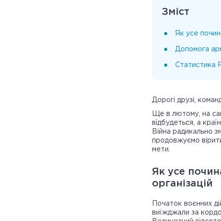
Зміст
Як усе почин
Допомога арм
Статистика P
Дорогі друзі, коман
Ще в лютому, на са
відбудеться, а краї
Війна радикально зм
продовжуємо вірити
мети.
Як усе почин
організацій
Початок воєнних дій
виїжджали за кордон