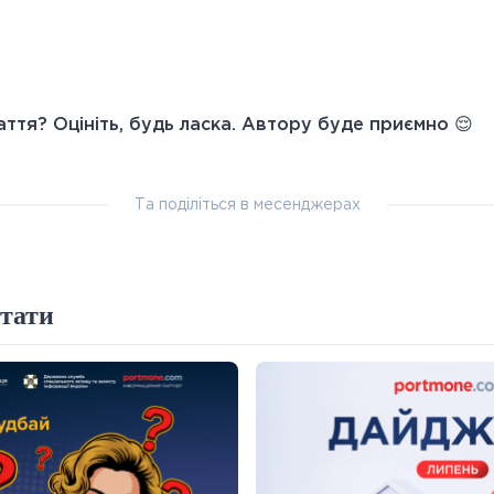
ття? Оцініть, будь ласка. Автору буде приємно 😌
Та поділіться в месенджерах
тати