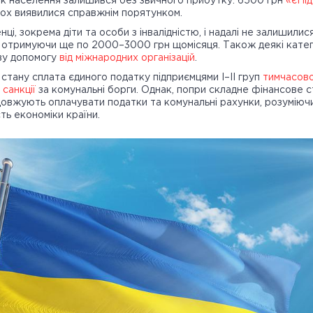
к населення залишився без звичного прибутку. 6500 грн
«єПі
ох виявилися справжнім порятунком.
і, зокрема діти та особи з інвалідністю, і надалі не залишилис
 отримуючи ще по 2000–3000 грн щомісяця. Також деякі катег
ву допомогу
від міжнародних організацій
.
о стану сплата єдиного податку підприємцями I–II груп
тимчасово
санкції
за комунальні борги. Однак, попри складне фінансове 
довжують оплачувати податки та комунальні рахунки, розуміючи
ть економіки країни.