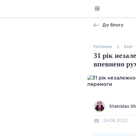
До блогу
Portmone
Блог
31 рік незал
впевнено ру
Stanislav S
24.08.2022