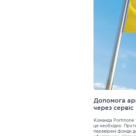
Допомога арм
через сервіс
Команда Portmone т
це необхідно. Протя
перевірені фонди до