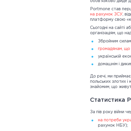
обов’язково дійде д
Portmone став перш
на рахунок ЗСУ
, в
платформу свою «ко
Сьогодні на сайті 
організаціям, що на
Збройним силам
громадянам, що
українській екон
домашнім і дики
До речі, ми прийма
польських злотих і
знайомим, що живут
Статистика P
За пів року війни ч
на потреби укра
рахунок НБУ);