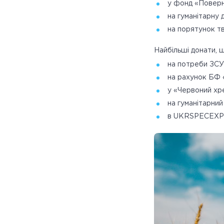
у фонд «Поверн
на гуманітарну 
на порятунок тв
Найбільші донати, 
на потреби ЗСУ
на рахунок БФ 
у «Червоний хр
на гуманітарний
в UKRSPECEXPO