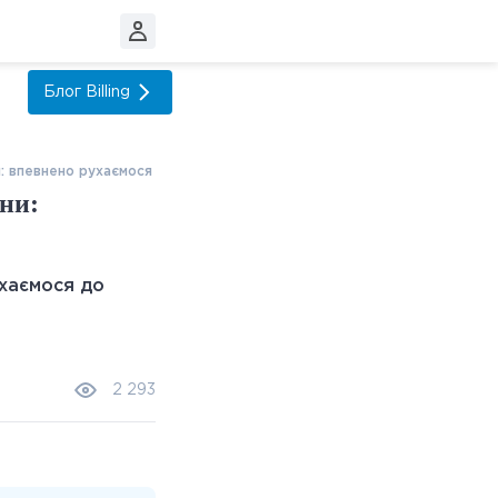
Блог
Billing
ни: впевнено рухаємося до перемоги
йни:
2 293