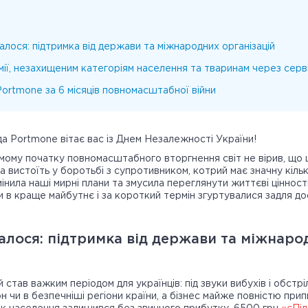
алося: підтримка від держави та міжнародних організацій
ії, незахищеним категоріям населення та тваринам через серв
ortmone за 6 місяців повномасштабної війни
да Portmone вітає вас із Днем Незалежності України!
мому початку повномасштабного вторгнення світ не вірив, що 
на вистоїть у боротьбі з супротивником, котрий має значну кільк
інила наші мирні плани та змусила переглянути життєві цінності.
 в краще майбутнє і за короткий термін згуртувалися задля до
алося: підтримка від держави та міжнаро
 став важким періодом для українців: під звуки вибухів і обстр
 чи в безпечніші регіони країни, а бізнес майже повністю при