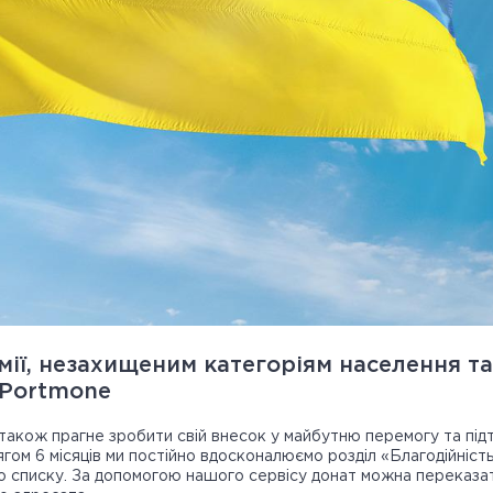
ії, незахищеним категоріям населення т
 Portmone
акож прагне зробити свій внесок у майбутню перемогу та підт
гом 6 місяців ми постійно вдосконалюємо розділ «Благодійність
 списку. За допомогою нашого сервісу донат можна переказати в