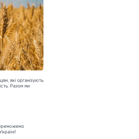
цям, які організують
ість. Разом ми
 переможемо
Україні!