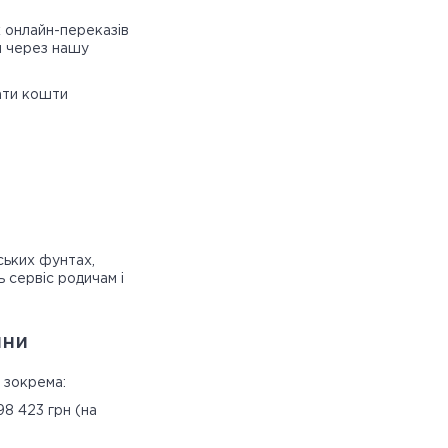
х онлайн-переказів
ти через нашу
вати кошти
ських фунтах,
 сервіс родичам і
йни
, зокрема:
8 423 грн (на