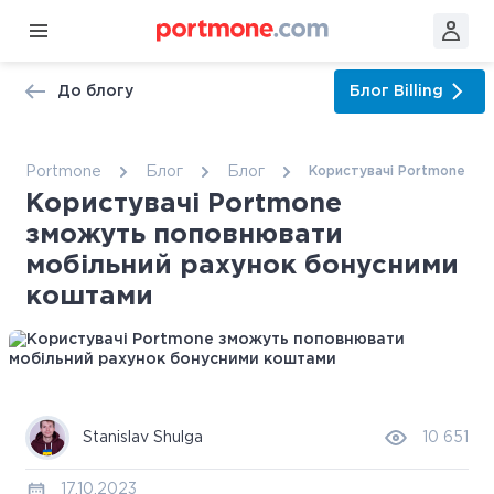
До блогу
Блог
Billing
Portmone
Блог
Блог
Користувачі Portmone зм
Користувачі Portmone
зможуть поповнювати
мобільний рахунок бонусними
коштами
Stanislav Shulga
10 651
17.10.2023