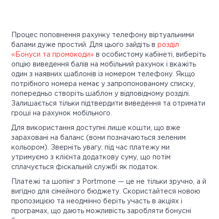
Процес поповнення рахунку телефону віртуальними
балами дуже простий. Для цього зайдіть в
розділ
«Бонуси та промокоди»
в особистому кабінеті, виберіть
опцію виведення балів на мобільний рахунок і вкажіть
один з наявних шаблонів із номером телефону. Якщо
потрібного номера немає у запропонованому списку,
попередньо створіть шаблон у відповідному розділі.
Залишається тільки підтвердити виведення та отримати
гроші на рахунок мобільного.
Для використання доступні лише кошти, що вже
зараховані на баланс (вони позначаються зеленим
кольором). Зверніть увагу: під час платежу ми
утримуємо з клієнта додаткову суму, що потім
сплачується фіскальній службі як податок.
Платежі та шопінг з Portmone — це не тільки зручно, а й
вигідно для сімейного бюджету. Скористайтеся новою
пропозицією та неодмінно беріть участь в акціях і
програмах, що дають можливість заробляти бонусні