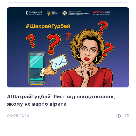
#ШахрайГудбай: Лист від «податкової»,
якому не варто вірити
06.08.2026
73