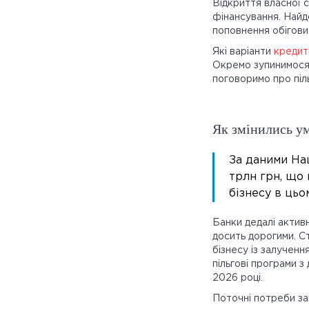
Відкриття власної 
фінансування. Найд
поповнення обігов
Які варіанти
кредит
Окремо зупинимося 
поговоримо про піл
Як змінились ум
За даними Нац
трлн грн, що 
бізнесу в цьо
Банки дедалі актив
досить дорогими. С
бізнесу із залучен
пільгові програми 
2026 році.
Поточні потреби за