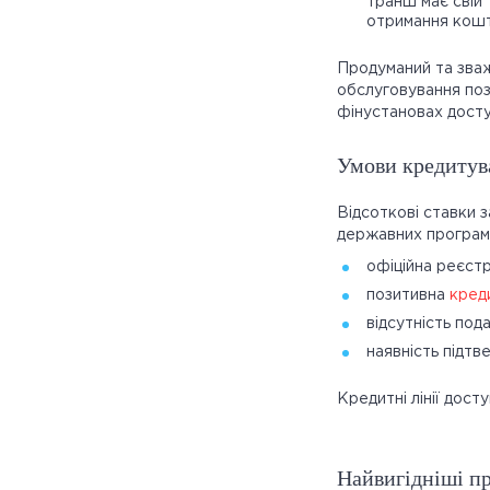
транш має свій 
отримання кошті
Продуманий та зваж
обслуговування поз
фінустановах дост
Умови кредитува
Відсоткові ставки 
державних програмах
офіційна реєстр
позитивна
креди
відсутність под
наявність підтв
Кредитні лінії дост
Найвигідніші пр