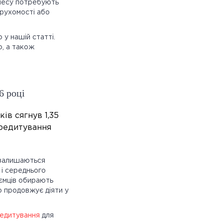
знесу потребують
ерухомості або
у нашій статті.
, а також
6 році
ів сягнув 1,35
кредитування
и залишаються
 і середнього
иємців обирають
о продовжує діяти у
едитування
для