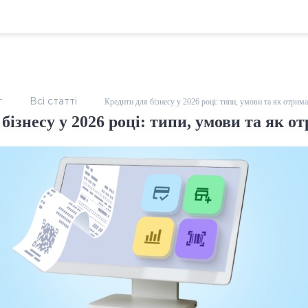
Кредити для бізнесу у 2026 році: типи, умови та як отрим
г
Всі статтi
бізнесу у 2026 році: типи, умови та як о