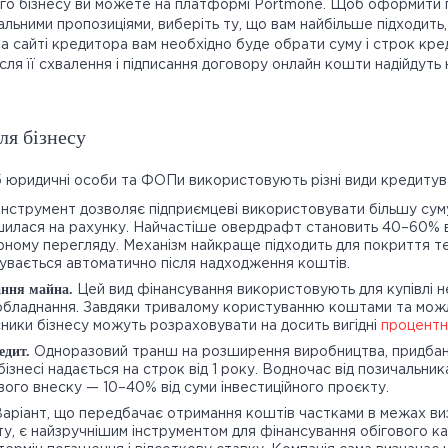
го бізнесу ви можете на платформі Portmone. Щоб оформити 
льними пропозиціями, виберіть ту, що вам найбільше підходить, 
а сайті кредитора вам необхідно буде обрати суму і строк кре
ісля її схвалення і підписання договору онлайн кошти надійдуть 
ля бізнесу
 юридичні особи та ФОПи використовують різні види кредитув
 інструмент дозволяє підприємцеві використовувати більшу суму
илася на рахунку. Найчастіше овердрафт становить 40–60% в
рному перегляду. Механізм найкраще підходить для покриття т
увається автоматично після надходження коштів.
ання майна.
Цей вид фінансування використовують для купівлі н
обладнання. Завдяки тривалому користуванню коштами та можл
сники бізнесу можуть розраховувати на досить вигідні
процентн
едит.
Одноразовий транш на розширення виробництва, придбан
 бізнесі надається на строк від 1 року. Водночас від позичальни
вого внеску — 10–40% від суми інвестиційного проєкту.
аріант, що передбачає отримання коштів частками в межах в
ту, є найзручнішим інструментом для фінансування обігового к