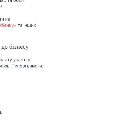
час та обсяг
а.
ти на
мбанку»
та інших
 до бізнесу
факту участі у
ків. Типові вимоги:
.