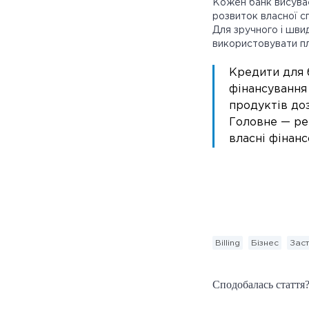
Кожен банк висуває
розвиток власної с
Для зручного і шв
використовувати п
Кредити для 
фінансування
продуктів доз
Головне — ре
власні фінанс
Billing
Бізнес
Зас
Сподобалась стаття?