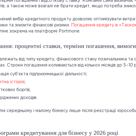
термін погашення і відсоткову ставку. Компанія сама визначає 
в, а також може взагалі не брати кредит, якщо потреба зникл
ений вибір кредитного продукту дозволяє оптимізувати витра
ики та знизити фінансові ризики.
Погашення кредиту в «Таско
упне зокрема на платформі Portmone.
ння: процентні ставки, терміни погашення, вимоги
залежать від типу кредиту, фінансового стану позичальника та 
. Строки погашення коливаються від кількох місяців до 5–10 ро
ація суб’єкта підприємницької діяльності;
тна історія
;
аткових боргів;
ерджених доходів.
упні середньому і малому бізнесу лише після реєстрації юрособи
ограми кредитування для бізнесу у 2026 році