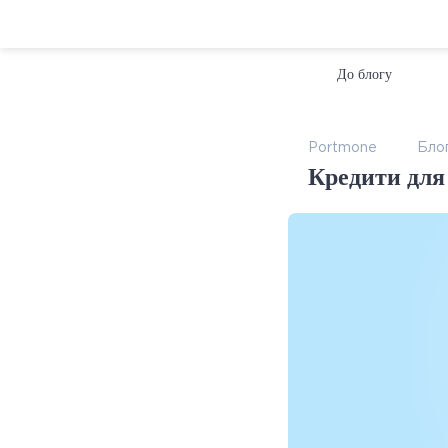
До блогу
Portmone
Бло
Кредити для 