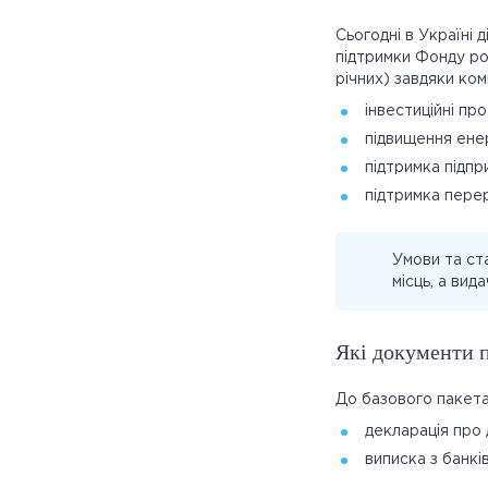
Сьогодні в Україні 
підтримки Фонду ро
річних) завдяки ко
інвестиційні пр
підвищення ене
підтримка підпр
підтримка пере
Умови та ст
місць, а вид
Які документи п
До базового пакета
декларація про 
виписка з банкі