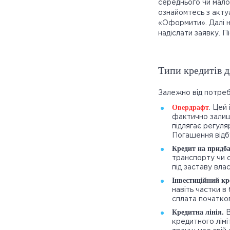
середнього чи мало
ознайомтесь з актуа
«Оформити». Далі н
надіслати заявку. П
Типи кредитів д
Залежно від потреб
Овердрафт
. Цей
фактично залиш
підлягає регуля
Погашення відб
Кредит на придб
транспорту чи 
під заставу вла
Інвестиційний кр
навіть частки в
сплата початко
Кредитна лінія.
В
кредитного лімі