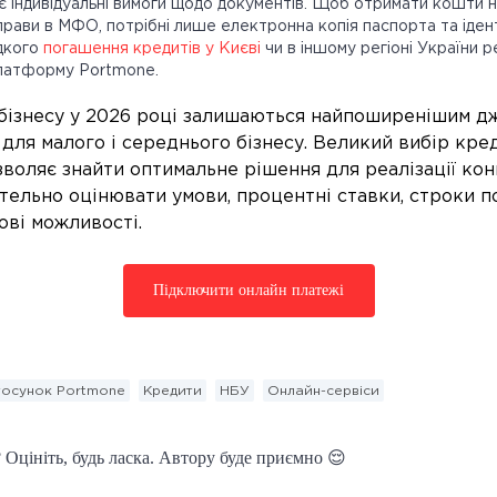
 індивідуальні вимоги щодо документів. Щоб отримати кошти н
прави в МФО, потрібні лише електронна копія паспорта та іден
идкого
погашення кредитів у Києві
чи в іншому регіоні України 
латформу Portmone.
бізнесу у 2026 році залишаються найпоширенішим 
 для малого і середнього бізнесу. Великий вибір кре
воляє знайти оптимальне рішення для реалізації кон
тельно оцінювати умови, процентні ставки, строки п
ові можливості.
Підключити онлайн платежі
тосунок Portmone
Кредити
НБУ
Онлайн-сервіси
 Оцініть, будь ласка. Автору буде приємно 😌