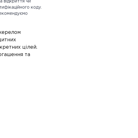
а відкриття чи
тифікаційного коду.
рекомендуємо
джерелом
дитних
кретних цілей.
огашення та