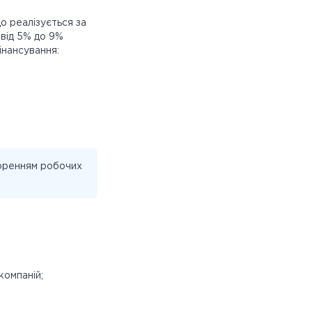
що реалізується за
(від 5% до 9%
інансування:
воренням робочих
компаній;