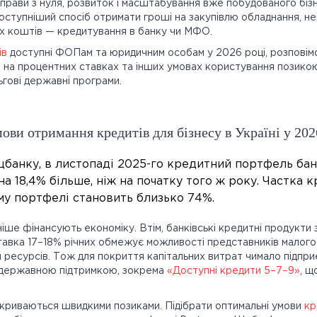
справи з нуля, розвиток і масштабування вже побудованого бі
оступніший спосіб отримати гроші на закупівлю обладнання, н
их коштів — кредитування в банку чи МФО.
ів
доступні ФОПам та юридичним особам у 2026 році, розповімо 
на процентних ставках та інших умовах користування позикою
ьгові державні програми.
ови отримання кредитів для бізнесу в Україні у 202
банку, в листопаді 2025-го кредитний портфель банк
на 18,4% більше, ніж на початку того ж року. Частка 
му портфелі становить близько 74%.
ніше фінансують економіку. Втім, банківські кредитні продукт
тавка 17–18% річних обмежує можливості представників малого
ня ресурсів. Тож для покриття капітальних витрат чимало підпр
з державною підтримкою, зокрема
«Доступні кредити 5–7–9»
, щ
криваються швидкими позиками. Підібрати оптимальні умови
кр