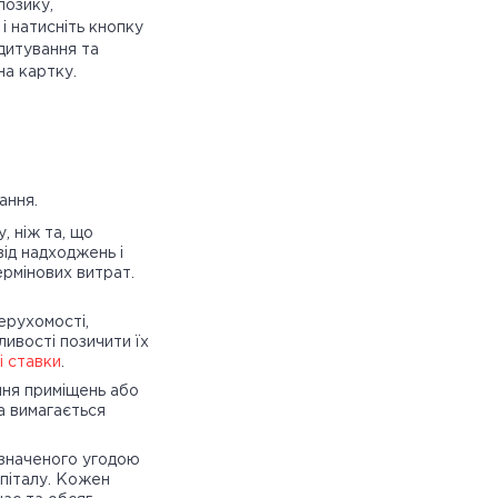
позику,
і натисніть кнопку
дитування та
на картку.
ання.
, ніж та, що
ід надходжень і
ермінових витрат.
ерухомості,
ивості позичити їх
і ставки
.
ня приміщень або
ка вимагається
изначеного угодою
апіталу. Кожен