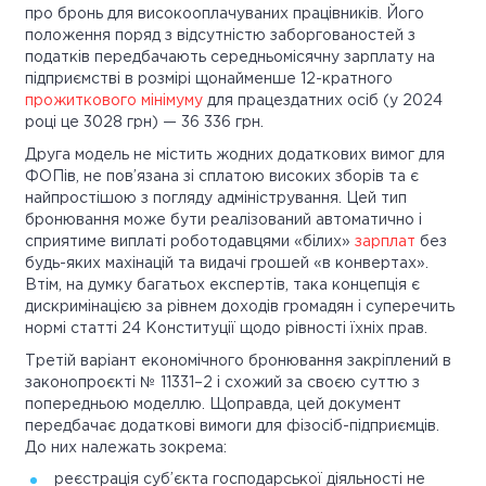
про бронь для високооплачуваних працівників. Його
положення поряд з відсутністю заборгованостей з
податків передбачають середньомісячну зарплату на
підприємстві в розмірі щонайменше 12-кратного
прожиткового мінімуму
для працездатних осіб (у 2024
році це 3028 грн) — 36 336 грн.
Друга модель не містить жодних додаткових вимог для
ФОПів, не пов’язана зі сплатою високих зборів та є
найпростішою з погляду адміністрування. Цей тип
бронювання може бути реалізований автоматично і
сприятиме виплаті роботодавцями «білих»
зарплат
без
будь-яких махінацій та видачі грошей «в конвертах».
Втім, на думку багатьох експертів, така концепція є
дискримінацією за рівнем доходів громадян і суперечить
нормі статті 24 Конституції щодо рівності їхніх прав.
Третій варіант економічного бронювання закріплений в
законопроєкті № 11331–2 і схожий за своєю суттю з
попередньою моделлю. Щоправда, цей документ
передбачає додаткові вимоги для фізосіб-підприємців.
До них належать зокрема:
реєстрація суб’єкта господарської діяльності не