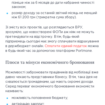
пізніше ніж за 6 місяців до дати набрання чинності
законом;
розмір доходу за останній звітний місяць не менший
ніж 61 200 грн (трикратна сума збору).
Зі змісту всіх проєктів, що розглядаються ВРУ,
зрозуміло, що новостворені ФОПи аж ніяк не можуть
претендувати на відстрочку. Втім, будь-який
підприємець сьогодні має змогу сплачувати відрахування
в держбюджет онлайн.
Сплатити єдиний податок
можна
в будь-який час за допомогою платформи Portmone.
Плюси та мінуси економічного бронювання
Можливості забронювати працівників від мобілізації вже
давно чекають представники бізнесу. Втім, така ідея не
схвалюється громадянами, що мають скромні доходи.
Серед переваг економічного бронювання економісти
називають:
можливість поповнення бюджету;
детінізацію зарплат;