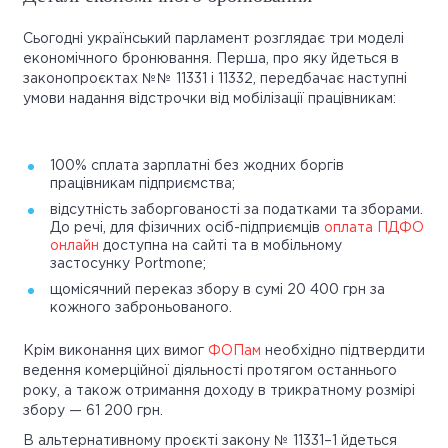
Сьогодні український парламент розглядає три моделі
економічного бронювання. Перша, про яку йдеться в
законопроєктах №№ 11331 і 11332, передбачає наступні
умови надання відстрочки від мобілізації працівникам:
100% сплата зарплатні без жодних боргів
працівникам підприємства;
відсутність заборгованості за податками та зборами.
До речі, для фізичних осіб-підприємців
оплата ПДФО
онлайн
доступна на сайті та в мобільному
застосунку Portmone;
щомісячний переказ збору в сумі 20 400 грн за
кожного заброньованого.
Крім виконання цих вимог
ФОПам
необхідно підтвердити
ведення комерційної діяльності протягом останнього
року, а також отримання доходу в трикратному розмірі
збору — 61 200 грн.
В альтернативному проєкті закону № 11331–1 йдеться