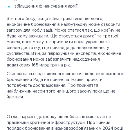
збільшення фінансування армії.
З іншого боку, якщо війна триватиме ще довго,
економічне бронювання в майбутньому може створити
загрозу для мобілізації. Може статися так, що країну не
буде кому захищати. Що стосується другої та третьої
моделі, вони можуть спричинити поділ українців за
рівнем достатку, і це призведе до невдоволення у
суспільстві. Втім, за підрахунками експертів, економічне
бронювання може забезпечити надходження
додаткових 165 млрд грн на рік.
Станом на сьогодні жодного рішення щодо економічного
бронювання Рада не прийняла. Наявні проєкти
потребують доопрацювання. Про прийняття
найближчим часом того чи іншого закону поки що не
йдеться.
Отже, наразі відстрочку від мобілізації мають лише
працівники критичної інфраструктури. Про чинний
порядок бронювання військовозобов’язаних у 2024 році