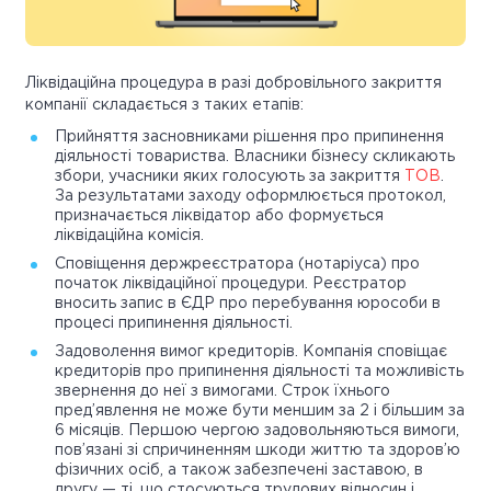
Ліквідаційна процедура в разі добровільного закриття
компанії складається з таких етапів:
Прийняття засновниками рішення про припинення
діяльності товариства. Власники бізнесу скликають
збори, учасники яких голосують за закриття
ТОВ
.
За результатами заходу оформлюється протокол,
призначається ліквідатор або формується
ліквідаційна комісія.
Сповіщення держреєстратора (нотаріуса) про
початок ліквідаційної процедури. Реєстратор
вносить запис в ЄДР про перебування юрособи в
процесі припинення діяльності.
Задоволення вимог кредиторів. Компанія сповіщає
кредиторів про припинення діяльності та можливість
звернення до неї з вимогами. Строк їхнього
пред’явлення не може бути меншим за 2 і більшим за
6 місяців. Першою чергою задовольняються вимоги,
пов’язані зі спричиненням шкоди життю та здоров’ю
фізичних осіб, а також забезпечені заставою, в
другу — ті, що стосуються трудових відносин і