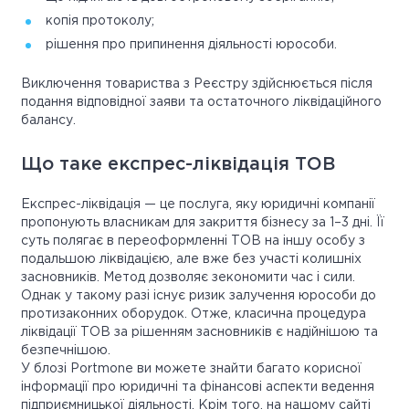
копія протоколу;
рішення про припинення діяльності юрособи.
Виключення товариства з Реєстру здійснюється після
подання відповідної заяви та остаточного ліквідаційного
балансу.
Що таке експрес-ліквідація ТОВ
Експрес-ліквідація — це послуга, яку юридичні компанії
пропонують власникам для закриття бізнесу за 1–3 дні. Її
суть полягає в переоформленні ТОВ на іншу особу з
подальшою ліквідацією, але вже без участі колишніх
засновників. Метод дозволяє зекономити час і сили.
Однак у такому разі існує ризик залучення юрособи до
протизаконних оборудок. Отже, класична процедура
ліквідації ТОВ за рішенням засновників є надійнішою та
безпечнішою.
У блозі Portmone ви можете знайти багато корисної
інформації про юридичні та фінансові аспекти ведення
підприємницької діяльності. Крім того, на нашому сайті