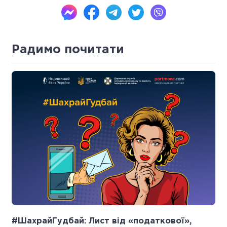
Радимо почитати
#ШахрайГудбай: Лист від «податкової»,