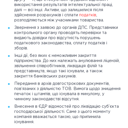
використання результатів інтелектуальної праці,
далі — всі інші. Активи, що залишилися після
здійснення розрахунків і сплати
податків
,
розподіляються між учасниками товариства.
Звернення з заявою до органів ДПС. Представники
контрольного органу проводять перевірки та
видають довідки про відсутність порушень
податкового законодавства, сплату податків і
зборів.
Інші дії, без яких є неможливим закриття
підприємства. До них належать анулювання ліцензій,
звільнення співробітників, ліквідація філій та
представництв, якщо такі існували, а також
закриття банківських рахунків.
Передання в архів довгострокових документів,
пов’язаних з діяльністю ТОВ. Вимога щодо знищення
печаток і штампів, що існувала в минулому, у
чинному законодавстві відсутня.
Внесення в ЄДР відомостей про ліквідацію суб’єкта
господарської діяльності. Саме з цього моменту
компанія вважається такою, що припинила
існування.