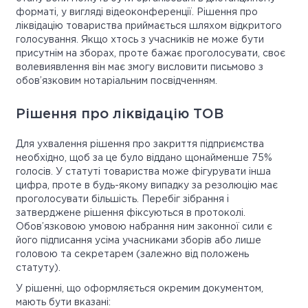
форматі, у вигляді відеоконференції. Рішення про
ліквідацію товариства приймається шляхом відкритого
голосування. Якщо хтось з учасників не може бути
присутнім на зборах, проте бажає проголосувати, своє
волевиявлення він має змогу висловити письмово з
обов’язковим нотаріальним посвідченням.
Рішення про ліквідацію ТОВ
Для ухвалення рішення про закриття підприємства
необхідно, щоб за це було віддано щонайменше 75%
голосів. У статуті товариства може фігурувати інша
цифра, проте в будь-якому випадку за резолюцію має
проголосувати більшість. Перебіг зібрання і
затверджене рішення фіксуються в протоколі.
Обов’язковою умовою набрання ним законної сили є
його підписання усіма учасниками зборів або лише
головою та секретарем (залежно від положень
статуту).
У рішенні, що оформляється окремим документом,
мають бути вказані: