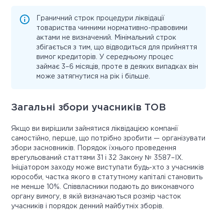
Граничний строк процедури ліквідації
товариства чинними нормативно-правовими
актами не визначений. Мінімальний строк
збігається з тим, що відводиться для прийняття
вимог кредиторів. У середньому процес
займає 3–6 місяців, проте в деяких випадках він
може затягнутися на рік і більше.
Загальні збори учасників ТОВ
Якщо ви вирішили зайнятися ліквідацією компанії
самостійно, перше, що потрібно зробити — організувати
збори засновників. Порядок їхнього проведення
врегульований статтями 31 і 32 Закону № 3587–IX.
Ініціатором заходу може виступати будь-хто з учасників
юрособи, частка якого в статутному капіталі становить
не менше 10%. Співвласники подають до виконавчого
органу вимогу, в якій визначаються розмір часток
учасників і порядок денний майбутніх зборів.