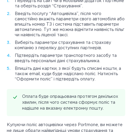
Перейдіть на сайт чи в мобільний додаток Портмоне
та оберіть розділ “Страхування”.
Введіть послугу “Автоцивілка”, після чого
самостійно вкажіть параметри свого автомобіля або
впишіть номер ТЗ і система підставить параметри
автоматично. Тут же можна відмітити наявність пільг
чи наявність ліцензії таксі.
Виберіть параметри страхування та страхову
компанію з переліку доступних партнерів.
Підтвердіть параметри транспортного засобу та
введіть персональні дані страхувальника.
Впишіть дані картки, з якої будуть списані кошти, а
також email, куди буде надіслано поліс. Натисніть
“Оформити поліс” і підтвердіть оплату.
Оплата буде опрацьована протягом декількох
хвилин, після чого система сформує поліс та
надішле на вказану електронну пошту.
Купуючи поліс автоцивілки через Portmone, ви можете
не лише обрати найвигідніші умови страхування та