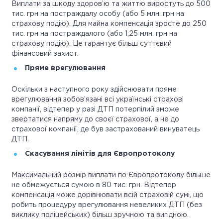
Виплати за шкоду здоров’ю та життю виростуть до 500
тис. грн на постраждалу особу (або 5 млн. грн на
страхову подію). Для майна компенсація зросте до 250
тис. грн на постраждалого (або 1,25 млн. грн на
страхову подію). Це гарантує більш суттєвий
фінансовий захист.
Пряме врегулювання
Оскільки з наступного року здійснювати пряме
врегулювання зобов’язані всі українські страхові
компанії, відтепер у разі ДТП потерпілий зможе
звертатися напряму до своєї страхової, а не до
страхової компанії, де був застрахований винуватець
ДТП.
Скасування лімітів для Європротоколу
Максимальний розмір виплати по Європротоколу більше
не обмежується сумою в 80 тис. грн. Відтепер
компенсація може дорівнювати всій страховій сумі, що
робить процедуру врегулювання невеликих ДТП (без
виклику поліцейських) більш зручною та вигідною.