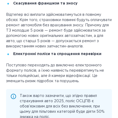
Скасування франшизи та зносу
Відтепер всі виплати здійснюватимуться в повному
обсязі. Крім того, страховики повинні будуть оплачувати
ремонт автомобіля без врахування зносу. Причому для
ТЗ молодше 5 років — ремонт буде здійснюватися за
допомогою нових оригінальних автозапчастин, а для
авто, що старші 5 років — допускається ремонт з
використанням нових запчастин-аналогів.
Електронні поліси та спрощення перевірки
Поступово переходять до виключно електронного
формату полісів, а їхню наявність перевірятимуть не
тільки поліцейські, але й камери відеофіксації. Це
зменшить ризик підробок та порушень.
Також варто зазначити, що згідно правил
страхування авто 2025, поліс ОСЦПВ є
обов’язковим для всіх без виключення, при
цьому для пільгових категорій буде діяти 50%
знижка на поліс.