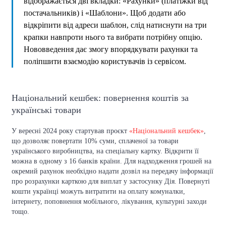
відображається дві вкладки: «Рахунки» (платіжки від
постачальників) і «Шаблони». Щоб додати або
відкріпити від адреси шаблон, слід натиснути на три
крапки навпроти нього та вибрати потрібну опцію.
Нововведення дає змогу впорядкувати рахунки та
поліпшити взаємодію користувачів із сервісом.
Національний кешбек: повернення коштів за
українські товари
У вересні 2024 року стартував проєкт
«Національний кешбек»
,
що дозволяє повертати 10% суми, сплаченої за товари
українського виробництва, на спеціальну картку. Відкрити її
можна в одному з 16 банків країни. Для надходження грошей на
окремий рахунок необхідно надати дозвіл на передачу інформації
про розрахунки карткою для виплат у застосунку Дія. Повернуті
кошти українці можуть витратити на оплату комуналки,
інтернету, поповнення мобільного, лікування, культурні заходи
тощо.