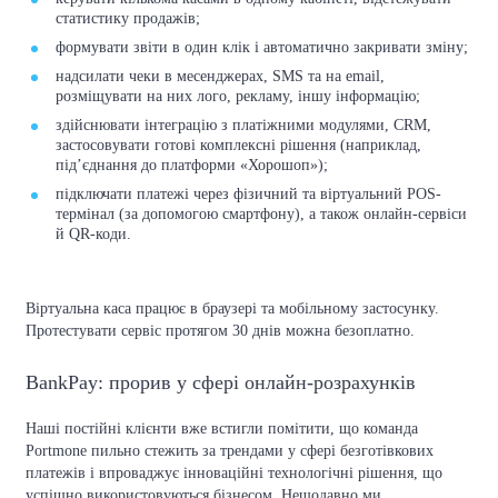
статистику продажів;
формувати звіти в один клік і автоматично закривати зміну;
надсилати чеки в месенджерах, SMS та на email,
розміщувати на них лого, рекламу, іншу інформацію;
здійснювати інтеграцію з платіжними модулями, CRM,
застосовувати готові комплексні рішення (наприклад,
під’єднання до платформи «Хорошоп»);
підключати платежі через фізичний та віртуальний POS-
термінал (за допомогою смартфону), а також онлайн-сервіси
й QR-коди.
Віртуальна каса працює в браузері та мобільному застосунку.
Протестувати сервіс протягом 30 днів можна безоплатно.
BankPay: прорив у сфері онлайн-розрахунків
Наші постійні клієнти вже встигли помітити, що команда
Portmone пильно стежить за трендами у сфері безготівкових
платежів і впроваджує інноваційні технологічні рішення, що
успішно використовуються бізнесом. Нещодавно ми