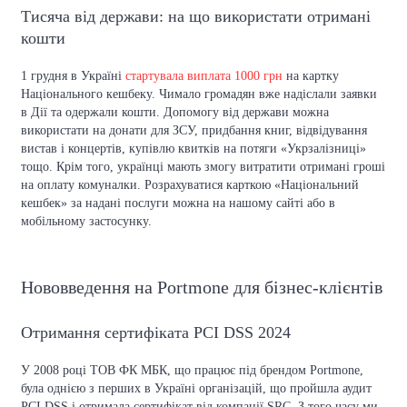
Тисяча від держави: на що використати отримані
кошти
1 грудня в Україні
стартувала виплата 1000 грн
на картку
Національного кешбеку. Чимало громадян вже надіслали заявки
в Дії та одержали кошти. Допомогу від держави можна
використати на донати для ЗСУ, придбання книг, відвідування
вистав і концертів, купівлю квитків на потяги «Укрзалізниці»
тощо. Крім того, українці мають змогу витратити отримані гроші
на оплату комуналки. Розрахуватися карткою «Національний
кешбек» за надані послуги можна на нашому сайті або в
мобільному застосунку.
Нововведення на Portmone для бізнес-клієнтів
Отримання сертифіката PCI DSS 2024
У 2008 році ТОВ ФК МБК, що працює під брендом Portmone,
була однією з перших в Україні організацій, що пройшла аудит
PCI DSS і отримала сертифікат від компанії SRC. З того часу ми