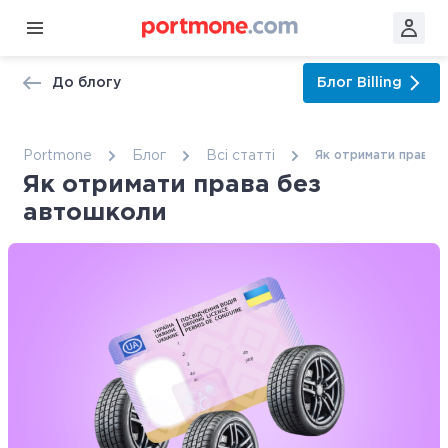
До блогу
Блог
Billing
Portmone
Блог
Всі статтi
Як отримати права 
Як отримати права без
автошколи