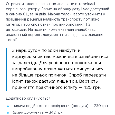
Отримати талон на іспит можна лише в терміналі
сервісного центру. Запис на обрану дату і час доступний
в самому СЦ за 14 днів. Маючи талон, варто уточнити у
працівників рецепції наявність транспорту потрібної
категорії або сповістити про використання ТЗ
автошколи. На практичному екзамені знадобиться
аналогічний перелік документів, як і під час складання
теорії.
З маршрутом поїздки майбутній
кермувальник має можливість ознайомитися
заздалегідь. Для успішного проходження
випробування дозволяється припуститися
не більше трьох помилок. Спроб перездати
іспит також дається лише три. Вартість
прийняття практичного іспиту — 420 грн.
Додатково оплачуються:
видача водійського посвідчення (послуга) — 230 грн;
бланк документа — 342 грн;