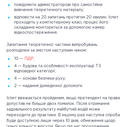
повідомити адміністраторові про самостійне
вивчення теоретичного матеріалу;
відповісти на 20 запитань протягом 20 хвилин. Іспит
проходить у комп’ютерному класі, процес його
складання моніториться за допомогою камер
відеоспостереження.
Запитання теоретичної частини випробувань
розподілені за змістом наступним чином:
10 —
ПДР
;
4 — будова та особливості експлуатації ТЗ
відповідної категорії;
4 — основи безпеки руху;
2 — надання домедичної допомоги.
Іспит вважається пройденим, якщо претендент на права
допустив не більше двох помилок. Після отримання
задовільного результату майбутній водій може
переходити до практики. В іншому разі наступна спроба
буде доступною лише через 10 днів, обмеження щодо
їхньої кількості відсутні. Якщо під час проходження