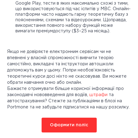
Google Play, тести в яких максимально схожі з тими,
що використовуються під час іспитів у МВС. Онлайн-
платформи часто надають гарну теоретичну базу з
поясненнями, схемами та відеоуроками. Щоправда,
використання повного набору функцій може
вимагати преміумдоступу ($3–25 на місяць).
Якщо не довіряєте електронним сервісам чи не
впевнені у власній спроможності вивчити теорію
самостійно, викладачі та інструктори автошколи
допоможуть вам у цьому. Попри необов’язковість
теоретичні курси досі ніхто не скасовував. Ви можете
обрати навчання очно або онлайн.
Бажаєте отримувати більше корисної інформації про
законодавчі нововведення для водіїв,
штрафи
та
автострахування? Стежте за публікаціями в блозі на
Portmone та не забудьте підписатися на нашу розсилку.
Оформити поліс