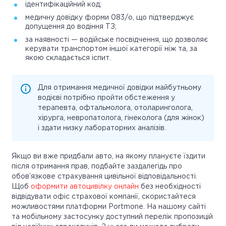
ідентифікаційний код;
медичну довідку форми 083/о, що підтверджує
допущення до водіння ТЗ;
за наявності — водійське посвідчення, що дозволяє
керувати транспортом іншої категорії ніж та, за
якою складається іспит.
Для отримання медичної довідки майбутньому
водієві потрібно пройти обстеження у
терапевта, офтальмолога, отоларинголога,
хірурга, невропатолога, гінеколога (для жінок)
і здати низку лабораторних аналізів.
Якщо ви вже придбали авто, на якому плануєте їздити
після отримання прав, подбайте заздалегідь про
обов’язкове страхування цивільної відповідальності.
Щоб
оформити автоцивілку онлайн
без необхідності
відвідувати офіс страхової компанії, скористайтеся
можливостями платформи Portmone. На нашому сайті
та мобільному застосунку доступний перелік пропозицій