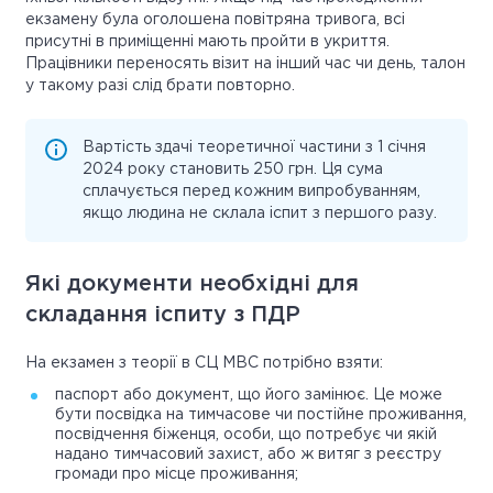
екзамену була оголошена повітряна тривога, всі
присутні в приміщенні мають пройти в укриття.
Працівники переносять візит на інший час чи день, талон
у такому разі слід брати повторно.
Вартість здачі теоретичної частини з 1 січня
2024 року становить 250 грн. Ця сума
сплачується перед кожним випробуванням,
якщо людина не склала іспит з першого разу.
Які документи необхідні для
складання іспиту з ПДР
На екзамен з теорії в СЦ МВС потрібно взяти:
паспорт або документ, що його замінює. Це може
бути посвідка на тимчасове чи постійне проживання,
посвідчення біженця, особи, що потребує чи якій
надано тимчасовий захист, або ж витяг з реєстру
громади про місце проживання;