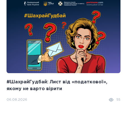
#ШахрайГудбай: Лист від «податкової»,
якому не варто вірити
06.08.2026
55