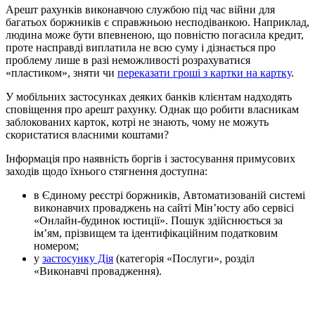
Арешт рахунків виконавчою службою під час війни для
багатьох боржників є справжньою несподіванкою. Наприклад,
людина може бути впевненою, що повністю погасила кредит,
проте насправді виплатила не всю суму і дізнається про
проблему лише в разі неможливості розрахуватися
«пластиком», зняти чи
переказати гроші з картки на картку
.
У мобільних застосунках деяких банків клієнтам надходять
сповіщення про арешт рахунку. Однак що робити власникам
заблокованих карток, котрі не знають, чому не можуть
скористатися власними коштами?
Інформація про наявність боргів і застосування примусових
заходів щодо їхнього стягнення доступна:
в Єдиному реєстрі боржників, Автоматизованій системі
виконавчих проваджень на сайті Мін’юсту або сервісі
«Онлайн-будинок юстиції». Пошук здійснюється за
ім’ям, прізвищем та ідентифікаційним податковим
номером;
у
застосунку Дія
(категорія «Послуги», розділ
«Виконавчі провадження).