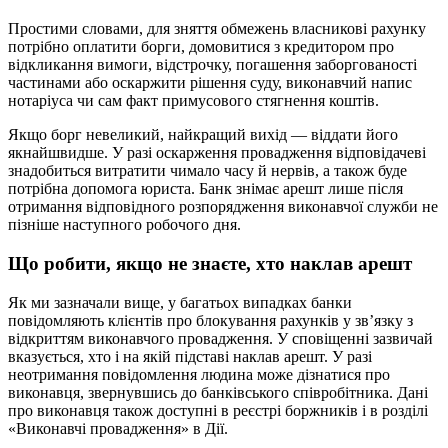
Простими словами, для зняття обмежень власникові рахунку
потрібно оплатити борги, домовитися з кредитором про
відкликання вимоги, відстрочку, погашення заборгованості
частинами або оскаржити рішення суду, виконавчий напис
нотаріуса чи сам факт примусового стягнення коштів.
Якщо борг невеликий, найкращий вихід — віддати його
якнайшвидше. У разі оскарження провадження відповідачеві
знадобиться витратити чимало часу й нервів, а також буде
потрібна допомога юриста. Банк знімає арешт лише після
отримання відповідного розпорядження виконавчої служби не
пізніше наступного робочого дня.
Що робити, якщо не знаєте, хто наклав арешт
Як ми зазначали вище, у багатьох випадках банки
повідомляють клієнтів про блокування рахунків у зв’язку з
відкриттям виконавчого провадження. У сповіщенні зазвичай
вказується, хто і на якій підставі наклав арешт. У разі
неотримання повідомлення людина може дізнатися про
виконавця, звернувшись до банківського співробітника. Дані
про виконавця також доступні в реєстрі боржників і в розділі
«Виконавчі провадження» в Дії.