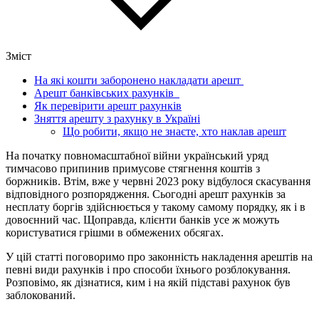
Зміст
На які кошти заборонено накладати арешт
Арешт банківських рахунків
Як перевірити арешт рахунків
Зняття арешту з рахунку в Україні
Що робити, якщо не знаєте, хто наклав арешт
На початку повномасштабної війни український уряд
тимчасово припинив примусове стягнення коштів з
боржників. Втім, вже у червні 2023 року відбулося скасування
відповідного розпорядження. Сьогодні арешт рахунків за
несплату боргів здійснюється у такому самому порядку, як і в
довоєнний час. Щоправда, клієнти банків усе ж можуть
користуватися грішми в обмежених обсягах.
У цій статті поговоримо про законність накладення арештів на
певні види рахунків і про способи їхнього розблокування.
Розповімо, як дізнатися, ким і на якій підставі рахунок був
заблокований.