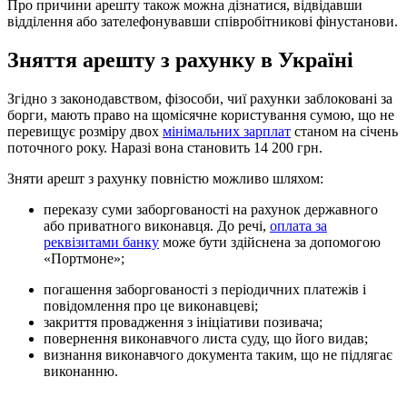
Про причини арешту також можна дізнатися, відвідавши
відділення або зателефонувавши співробітникові фінустанови.
Зняття арешту з рахунку в Україні
Згідно з законодавством, фізособи, чиї рахунки заблоковані за
борги, мають право на щомісячне користування сумою, що не
перевищує розміру двох
мінімальних зарплат
станом на січень
поточного року. Наразі вона становить 14 200 грн.
Зняти арешт з рахунку повністю можливо шляхом:
переказу суми заборгованості на рахунок державного
або приватного виконавця. До речі,
оплата за
реквізитами банку
може бути здійснена за допомогою
«Портмоне»;
погашення заборгованості з періодичних платежів і
повідомлення про це виконавцеві;
закриття провадження з ініціативи позивача;
повернення виконавчого листа суду, що його видав;
визнання виконавчого документа таким, що не підлягає
виконанню.