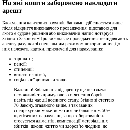
На які кошти заборонено накладати
арешт
Блокування карткових рахунків банками здійснюється лише
після відкриття виконавчого провадження, підставою для
якого є судове рішення або виконавчий напис нотаріуса.
Згідно з Законом «Про виконавче провадження» не підлягають
арешту рахунки зі спеціальним режимом використання. До
них належать картки, призначені для нарахування:
зарплати;
пенсії;
стипендії;
виплат на дітей;
соціальної допомоги тощо.
Важливо! Звільнення від арешту ще не означає
неможливість примусового стягнення боргів
навіть під час дії воєнного стану. Згідно зі статтею
70 Закону, згаданого вище, з так званих
спецрахунків може зніматися не більше ніж 50%
щомісячних нарахувань, якщо заборгованість
стосується аліментів, компенсації матеріальних
збитків, шкоди життю чи здоров’ю людини, до