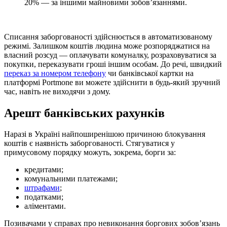
20% — за іншими майновими зобов’язаннями.
Списання заборгованості здійснюється в автоматизованому
режимі. Залишком коштів людина може розпоряджатися на
власний розсуд — оплачувати комуналку, розраховуватися за
покупки, переказувати гроші іншим особам. До речі, швидкий
переказ за номером телефону
чи банківської картки на
платформі Portmone ви можете здійснити в будь-який зручний
час, навіть не виходячи з дому.
Арешт банківських рахунків
Наразі в Україні найпоширенішою причиною блокування
коштів є наявність заборгованості. Стягуватися у
примусовому порядку можуть, зокрема, борги за:
кредитами;
комунальними платежами;
штрафами
;
податками;
аліментами.
Позивачами у справах про невиконання боргових зобов’язань