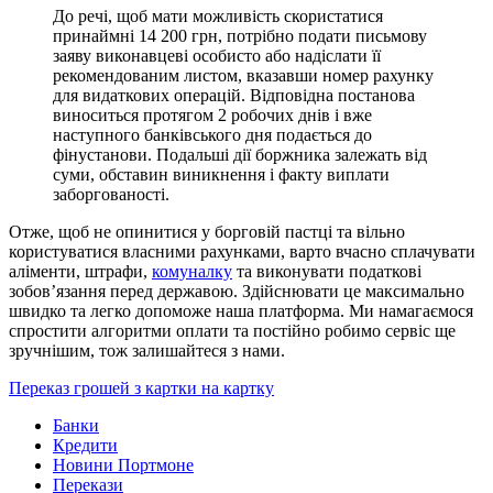
До речі, щоб мати можливість скористатися
принаймні 14 200 грн, потрібно подати письмову
заяву виконавцеві особисто або надіслати її
рекомендованим листом, вказавши номер рахунку
для видаткових операцій. Відповідна постанова
виноситься протягом 2 робочих днів і вже
наступного банківського дня подається до
фінустанови. Подальші дії боржника залежать від
суми, обставин виникнення і факту виплати
заборгованості.
Отже, щоб не опинитися у борговій пастці та вільно
користуватися власними рахунками, варто вчасно сплачувати
аліменти, штрафи,
комуналку
та виконувати податкові
зобов’язання перед державою. Здійснювати це максимально
швидко та легко допоможе наша платформа. Ми намагаємося
спростити алгоритми оплати та постійно робимо сервіс ще
зручнішим, тож залишайтеся з нами.
Переказ грошей з картки на картку
Банки
Кредити
Новини Портмоне
Перекази