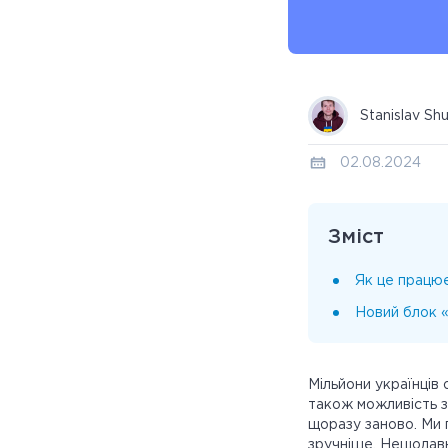
Stanislav Sh
02.08.2024
Зміст
Як це працю
Новий блок 
Мільйони українців
також можливість з
щоразу заново. Ми 
зручніше. Нещодавн