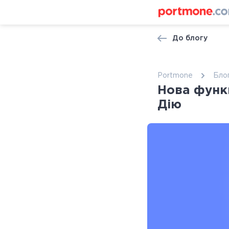
До блогу
Portmone
Бло
Нова функц
Дію