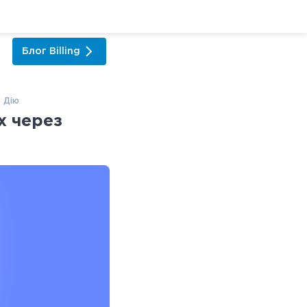
Блог
Billing
з Дію
х через