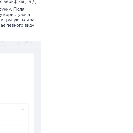
 верифікації в Дії;
сунку. Після
у користувача.
и групуються за
має певного виду