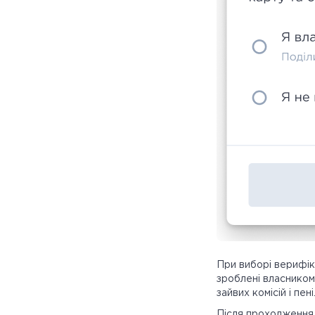
При виборі верифік
зроблені власником
зайвих комісій і пені
Після проходження в