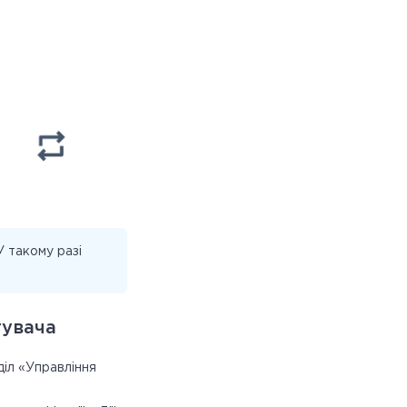
 такому разі
тувача
діл «Управління