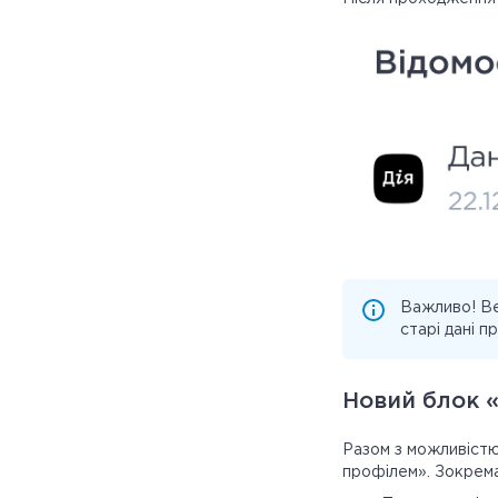
Важливо! Ве
старі дані п
Новий блок «
Разом з можливістю
профілем». Зокрема