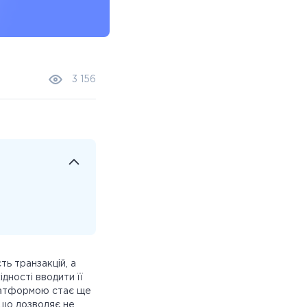
3 156
ь транзакцій, а
дності вводити її
платформою стає ще
 що дозволяє не