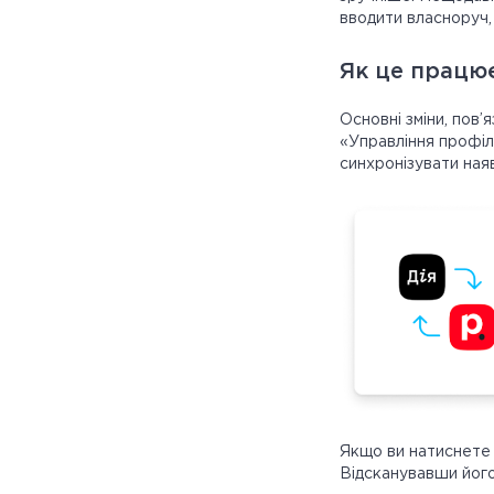
вводити власноруч, а
Як це працю
Основні зміни, пов’
«Управління профіл
синхронізувати наяв
Якщо ви натиснете 
Відсканувавши його