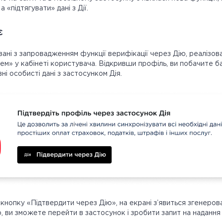
 «підтягувати» дані з Дії.
є
язані з запровадженням функції верифікації через Дію, реалізован
ем» у кабінеті користувача. Відкривши профіль, ви побачите б
ні особисті дані з застосунком Дія.
кнопку «Підтвердити через Дію», на екрані з’явиться згенеров
, ви зможете перейти в застосунок і зробити запит на надання