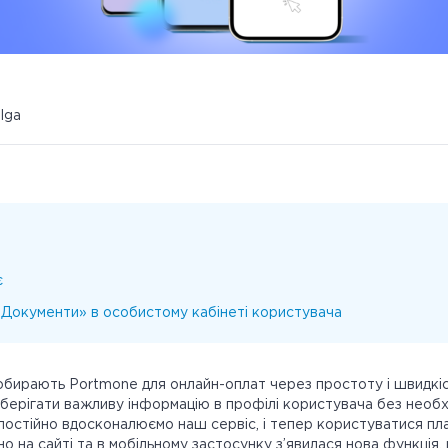
ulga
є
«Документи» в особистому кабінеті користувача
 обирають Portmone для онлайн-оплат через простоту і швидкіст
берігати важливу інформацію в профілі користувача без необхі
постійно вдосконалюємо наш сервіс, і тепер користуватися 
о на сайті та в мобільному застосунку з’явилася нова функція,