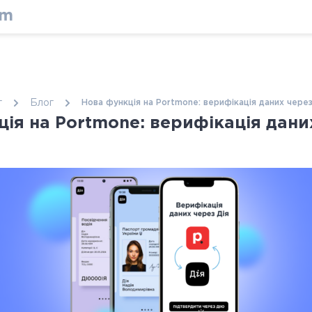
г
Блог
Нова функція на Portmone: верифікація даних чере
ія на Portmone: верифікація дани