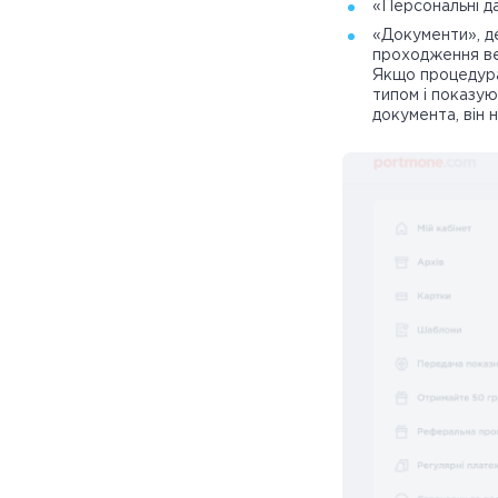
«Персональні да
«Документи», де
проходження вер
Якщо процедура
типом і показую
документа, він 