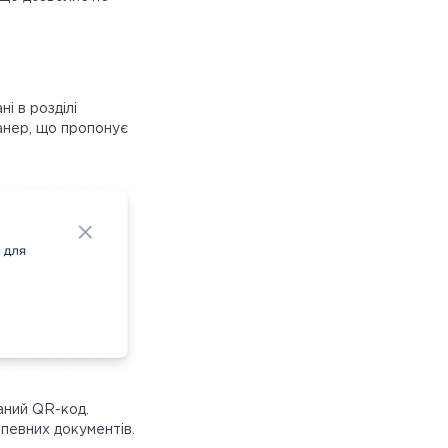
і в розділі
анер, що пропонує
аний QR-код.
 певних документів.